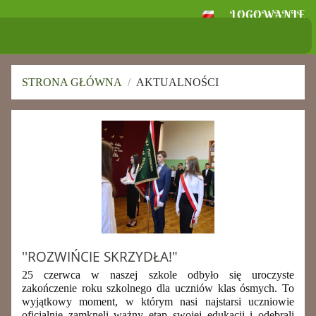
LOGOWANIE
Szkoła Podstawowa
im. Ignacego Jana Paderewskiego w
Skołoszowie
STRONA GŁÓWNA
/
AKTUALNOŚCI
Aktualności
''ROZWIŃCIE SKRZYDŁA!"
25 czerwca w naszej szkole odbyło się uroczyste
zakończenie roku szkolnego dla uczniów klas ósmych. To
wyjątkowy moment, w którym nasi najstarsi uczniowie
oficjalnie zamknęli ważny etap swojej edukacji i odebrali