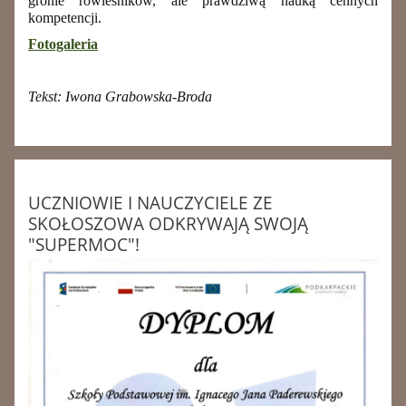
gronie rówieśników, ale prawdziwą nauką cennych
kompetencji.
Fotogaleria
Tekst: Iwona Grabowska-Broda
UCZNIOWIE I NAUCZYCIELE ZE
SKOŁOSZOWA ODKRYWAJĄ SWOJĄ
"SUPERMOC"!