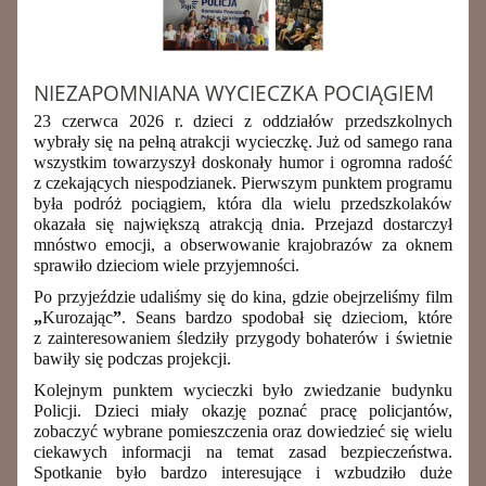
NIEZAPOMNIANA WYCIECZKA POCIĄGIEM
23 czerwca 2026 r. dzieci z oddziałów przedszkolnych
wybrały się na pełną atrakcji wycieczkę. Już od samego rana
wszystkim towarzyszył doskonały humor i ogromna radość
z czekających niespodzianek. Pierwszym punktem programu
była podróż pociągiem, która dla wielu przedszkolaków
okazała się największą atrakcją dnia. Przejazd dostarczył
mnóstwo emocji, a obserwowanie krajobrazów za oknem
sprawiło dzieciom wiele przyjemności.
Po przyjeździe udaliśmy się do kina, gdzie obejrzeliśmy film
„
Kurozając
”
. Seans bardzo spodobał się dzieciom, które
z zainteresowaniem śledziły przygody bohaterów i świetnie
bawiły się podczas projekcji.
Kolejnym punktem wycieczki było zwiedzanie budynku
Policji. Dzieci miały okazję poznać pracę policjantów,
zobaczyć wybrane pomieszczenia oraz dowiedzieć się wielu
ciekawych informacji na temat zasad bezpieczeństwa.
Spotkanie było bardzo interesujące i wzbudziło duże