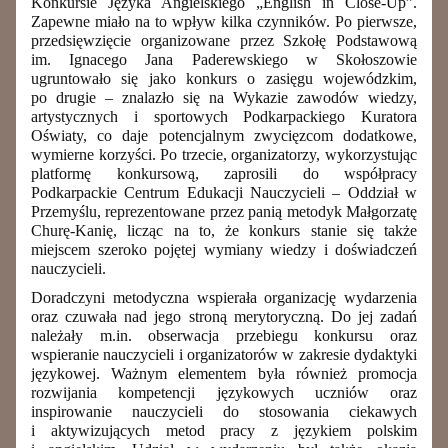
Konkursie Języka Angielskiego „English in Close-Up”.
Zapewne miało na to wpływ kilka czynników. Po pierwsze,
przedsięwzięcie organizowane przez Szkołę Podstawową
im. Ignacego Jana Paderewskiego w Skołoszowie
ugruntowało się jako konkurs o zasięgu wojewódzkim,
po drugie – znalazło się na Wykazie zawodów wiedzy,
artystycznych i sportowych Podkarpackiego Kuratora
Oświaty, co daje potencjalnym zwycięzcom dodatkowe,
wymierne korzyści. Po trzecie, organizatorzy, wykorzystując
platformę konkursową, zaprosili do współpracy
Podkarpackie Centrum Edukacji Nauczycieli – Oddział w
Przemyślu, reprezentowane przez panią metodyk Małgorzatę
Churę-Kanię, licząc na to, że konkurs stanie się także
miejscem szeroko pojętej wymiany wiedzy i doświadczeń
nauczycieli.
Doradczyni metodyczna wspierała organizację wydarzenia
oraz czuwała nad jego stroną merytoryczną. Do jej zadań
należały m.in. obserwacja przebiegu konkursu oraz
wspieranie nauczycieli i organizatorów w zakresie dydaktyki
językowej. Ważnym elementem była również promocja
rozwijania kompetencji językowych uczniów oraz
inspirowanie nauczycieli do stosowania ciekawych
i aktywizujących metod pracy z językiem polskim