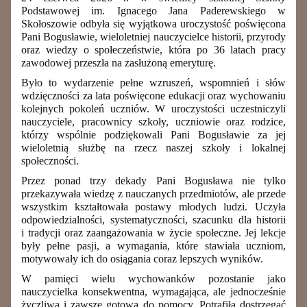
Podstawowej im. Ignacego Jana Paderewskiego w
Skołoszowie odbyła się wyjątkowa uroczystość poświęcona
Pani Bogusławie, wieloletniej nauczycielce historii, przyrody
oraz wiedzy o społeczeństwie, która po 36 latach pracy
zawodowej przeszła na zasłużoną emeryturę.
Było to wydarzenie pełne wzruszeń, wspomnień i słów
wdzięczności za lata poświęcone edukacji oraz wychowaniu
kolejnych pokoleń uczniów. W uroczystości uczestniczyli
nauczyciele, pracownicy szkoły, uczniowie oraz rodzice,
którzy wspólnie podziękowali Pani Bogusławie za jej
wieloletnią służbę na rzecz naszej szkoły i lokalnej
społeczności.
Przez ponad trzy dekady Pani Bogusława nie tylko
przekazywała wiedzę z nauczanych przedmiotów, ale przede
wszystkim kształtowała postawy młodych ludzi. Uczyła
odpowiedzialności, systematyczności, szacunku dla historii
i tradycji oraz zaangażowania w życie społeczne. Jej lekcje
były pełne pasji, a wymagania, które stawiała uczniom,
motywowały ich do osiągania coraz lepszych wyników.
W pamięci wielu wychowanków pozostanie jako
nauczycielka konsekwentna, wymagająca, ale jednocześnie
życzliwa i zawsze gotowa do pomocy. Potrafiła dostrzegać