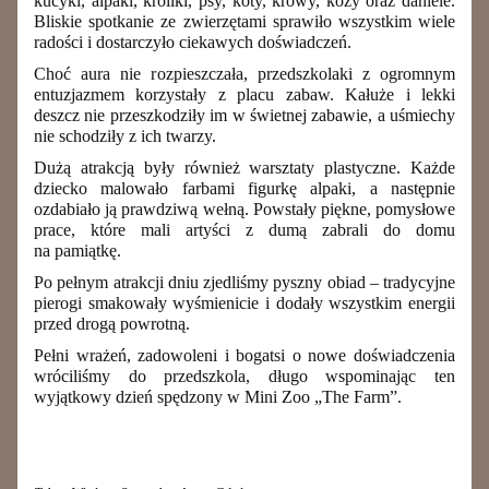
kucyki, alpaki, króliki, psy, koty, krowy, kozy oraz daniele.
Bliskie spotkanie ze zwierzętami sprawiło wszystkim wiele
radości i dostarczyło ciekawych doświadczeń.
Choć aura nie rozpieszczała, przedszkolaki z ogromnym
entuzjazmem korzystały z placu zabaw. Kałuże i lekki
deszcz nie przeszkodziły im w świetnej zabawie, a uśmiechy
nie schodziły z ich twarzy.
Dużą atrakcją były również warsztaty plastyczne. Każde
dziecko malowało farbami figurkę alpaki, a następnie
ozdabiało ją prawdziwą wełną. Powstały piękne, pomysłowe
prace, które mali artyści z dumą zabrali do domu
na pamiątkę.
Po pełnym atrakcji dniu zjedliśmy pyszny obiad – tradycyjne
pierogi smakowały wyśmienicie i dodały wszystkim energii
przed drogą powrotną.
Pełni wrażeń, zadowoleni i bogatsi o nowe doświadczenia
wróciliśmy do przedszkola, długo wspominając ten
wyjątkowy dzień spędzony w Mini Zoo „The Farm”.