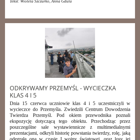
Tekst: Wioleta Szczurko, Anna Gdula
ODKRYWAMY PRZEMYŚL - WYCIECZKA
KLAS 4 I 5
Dnia 15 czerwca uczniowie klas 4 i 5 uczestniczyli w
wycieczce do Przemyśla. Zwiedzili Centrum Dowodzenia
Twierdza Przemyśl. Pod okiem przewodnika poznali
ekspozycję dotyczącą tego obiektu. Przechodząc przez
poszczególne sale wystawiennicze z multimedialnymi
prezentacjami, odkryli historię powstania twierdzy, rolę, jaką
odegrała ona w czasie I wojny światowej, oraz losy jej