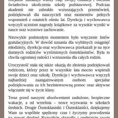
świadectwa ukończenia szkoły podstawowej. Podczas
akademii nie zabrakło wzruszających przemówień,
podziękowań dla nauczycieli oraz momentów pełnych
wspomnień z ostatnich ośmiu lat. Dyrekcja i wychowawca
wręczyli uczniom nagrody książkowe za wysokie wyniki w
nauce oraz wzorowe zachowanie.
Niezwykle podniosłym momentem było wręczenie listów
gratulacyjnych. W dowód uznania dla wybitnych osiągnięć
młodzieży, dyrekcja oraz wychowawca przekazali je na ręce
dumnych rodziców wyróżnionych ósmoklasistów. Była to
chwila ogromnej radości i wzruszenia dla całych rodzin.
Uroczystość stała się także okazją do złożenia podziękowań
rodzicom, którzy przez te wszystkie lata mocno wspierali
swoje dzieci oraz szkołę. Dyrekcja i wychowawca wręczyli
najbardziej zaangażowanym osobom specjalne
podziękowania za ich bezinteresowną pomoc oraz aktywne
włączanie się w życie klasy.
Teraz przed naszymi absolwentami zasłużone, bezpieczne
wakacje, a od września – nowe wyzwania w szkołach
średnich. Drogie Ósmoklasistki i Ósmoklasiści, dziękujemy
Wam za wspólnie spędzony czas i życzymy powodzenia
na nowej drodze! Rozwińcie skrzydła i spełniajcie swoje