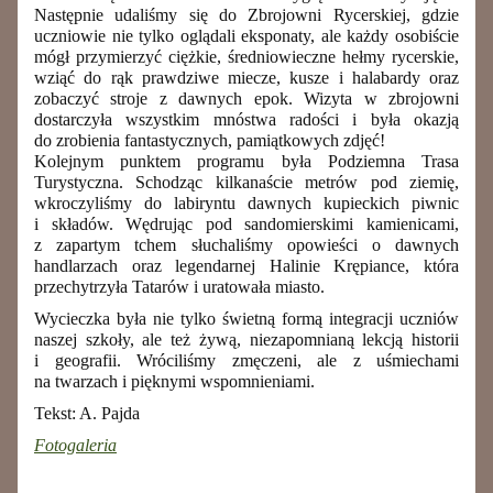
Następnie udaliśmy się do
Zbrojowni Rycerskiej
, gdzie
uczniowie nie tylko oglądali eksponaty, ale każdy osobiście
mógł przymierzyć ciężkie, średniowieczne hełmy rycerskie,
wziąć do rąk prawdziwe miecze, kusze i halabardy oraz
zobaczyć stroje z dawnych epok. Wizyta w zbrojowni
dostarczyła wszystkim mnóstwa radości i była okazją
do zrobienia fantastycznych, pamiątkowych zdjęć!
Kolejnym punktem programu była
Podziemna Trasa
Turystyczna
. Schodząc kilkanaście metrów pod ziemię,
wkroczyliśmy do labiryntu dawnych kupieckich piwnic
i składów. Wędrując pod sandomierskimi kamienicami,
z zapartym tchem słuchaliśmy opowieści o dawnych
handlarzach oraz
legendarnej Halinie Krępiance, która
przechytrzyła Tatarów i uratowała miasto.
Wycieczka była nie tylko świetną formą integracji uczniów
naszej szkoły, ale też żywą, niezapomnianą lekcją historii
i geografii. Wróciliśmy zmęczeni, ale z uśmiechami
na twarzach i pięknymi wspomnieniami.
Tekst: A. Pajda
Fotogaleria