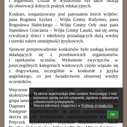
i angielskim. Udział w wydarzeniu był także okazją
do obserwacji dobrych praktyk edukacyjnych.
Konkurs, zorganizowany pod patronatem trzech wójtów:
pana Bogdana Szylara – Wójta Gminy Radymno, pana
Bogusława Słabickiego – Wójta Gminy Orły oraz pana
Stanisława Gonciarza – Wójta Gminy Laszki, stał się areną
rywalizacji dzieci i młodzieży posiadających dużą wiedzę
i szeroki zakres umiejętności językowych.
Sprawne przeprowadzenie konkursów było zasługą komisji
składających się z przedstawicieli organizatorów
i opiekunów uczniów. Wyłonienie zwycięzców w
poszczególnych kategoriach wiekowych często wiązało się
z dogrywkami, szczególnie w konkursie z języka
angielskiego, co jest świadectwem obszernej wiedzy
uczestników.
Wręczenie nagród poprzedziły występy uczniów
Ta strona wykorzystuje pliki cookies. Korzystając z niej 
skołoszowskiej szkoły. Jako pierwsza wystąpiła szkolna
wyrażasz zgodę na ich używanie, zgodnie z aktualnymi 
grupa taneczna „Rytmix” w składzie: Dominika Kaczmaryk,
ustawieniami przeglądarki.

Dagmara Makara, Klaudia Studzińska, Julia Wołos.
Więcej informacji znajdziesz w 
Polityce prywatności
.
Następnie zaprezentowała się grupa pantomimiczna w
OK
skeczu pt. „W poszukiwaniu najmądrzejszego uczestnika
Potyczek Językowych” (Szymon Bembnowicz, Jakub