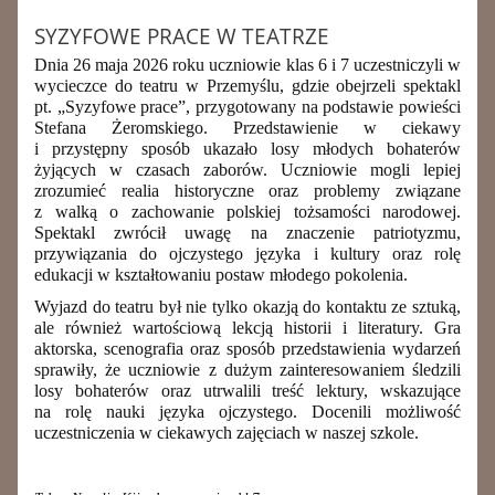
SYZYFOWE PRACE W TEATRZE
Dnia 26 maja 2026 roku uczniowie klas 6 i 7 uczestniczyli w
wycieczce do teatru w Przemyślu, gdzie obejrzeli spektakl
pt. „Syzyfowe prace”, przygotowany na podstawie powieści
Stefana Żeromskiego. Przedstawienie w ciekawy
i przystępny sposób ukazało losy młodych bohaterów
żyjących w czasach zaborów. Uczniowie mogli lepiej
zrozumieć realia historyczne oraz problemy związane
z walką o zachowanie polskiej tożsamości narodowej.
Spektakl zwrócił uwagę na znaczenie patriotyzmu,
przywiązania do ojczystego języka i kultury oraz rolę
edukacji w kształtowaniu postaw młodego pokolenia.
Wyjazd do teatru był nie tylko okazją do kontaktu ze sztuką,
ale również wartościową lekcją historii i literatury. Gra
aktorska, scenografia oraz sposób przedstawienia wydarzeń
sprawiły, że uczniowie z dużym zainteresowaniem śledzili
losy bohaterów oraz utrwalili treść lektury, wskazujące
na rolę nauki języka ojczystego. Docenili możliwość
uczestniczenia w ciekawych zajęciach w naszej szkole.