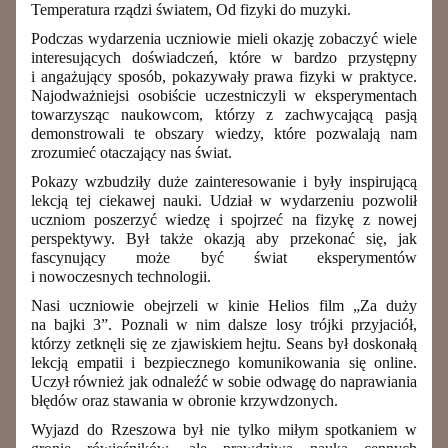
Temperatura rządzi światem, Od fizyki do muzyki.
Podczas wydarzenia uczniowie
mieli okazję
zobaczyć wiele
interesujących doświadczeń, które w
bardzo
przystępny
i angażujący sposób
,
pokazywały prawa fizyki w praktyce.
Najodważniejsi osobiście uczestniczyli w eksperymentach
towarzysząc naukowcom, którzy z zachwycającą pasją
demonstrowali
te obszary wiedzy
, które pozwalają nam
zrozumieć otaczający nas świat.
Pokazy wzbudziły duże zainteresowanie i były inspirującą
lekcją
tej ciekawej nauki.
Udział w wydarzeniu pozwolił
uczniom
poszerzyć wiedzę
i
spojrzeć na
fizykę
z nowej
perspektywy
.
Był także okazją aby
przekonać się, jak
fascynujący może być świat eksperymentów
i nowoczesnych technologii.
Nasi uczniowie obejrzeli w kinie Helios film „Za duży
na bajki 3”.
P
oznali w nim d
alsze losy trójki przyjaciół,
którzy zetknęli się ze zjawiskiem hejtu. Seans był
do
skonałą
lekcją
empatii i bezpiecznego komunikowania się online
.
Uczył również
jak odnaleźć w sobie odwagę do naprawiania
błędów oraz stawania w obronie krzywdzonych.
Wyjazd do Rzeszowa był nie tylko miłym spotkaniem w