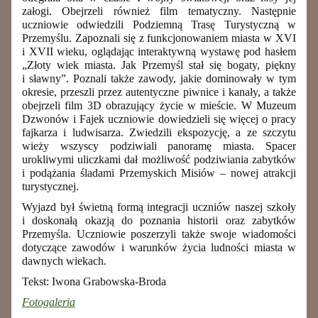
załogi. Obejrzeli również film tematyczny. Następnie
uczniowie odwiedzili Podziemną Trasę Turystyczną w
Przemyślu. Zapoznali się z funkcjonowaniem miasta w XVI
i XVII wieku, oglądając interaktywną wystawę pod hasłem
„Złoty wiek miasta. Jak Przemyśl stał się bogaty, piękny
i sławny”. Poznali także zawody, jakie dominowały w tym
okresie, przeszli przez autentyczne piwnice i kanały, a także
obejrzeli film 3D obrazujący życie w mieście. W Muzeum
Dzwonów i Fajek uczniowie dowiedzieli się więcej o pracy
fajkarza i ludwisarza. Zwiedzili ekspozycję, a ze szczytu
wieży wszyscy podziwiali panoramę miasta. Spacer
urokliwymi uliczkami dał możliwość podziwiania zabytków
i podążania śladami Przemyskich Misiów – nowej atrakcji
turystycznej.
Wyjazd był świetną formą integracji uczniów naszej szkoły
i doskonałą okazją do poznania historii oraz zabytków
Przemyśla. Uczniowie poszerzyli także swoje wiadomości
dotyczące zawodów i warunków życia ludności miasta w
dawnych wiekach.
Tekst: Iwona Grabowska-Broda
Fotogaleria