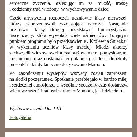
serdeczne życzenia, dziękując im za miłość, troskę
i codzienny trud włożony w wychowywanie dzieci.
Cześć artystyczną rozpoczęli uczniowie klasy pierwszej,
którzy zaprezentowali wzruszające wiersze. Następnie
uczniowie klasy drugiej przedstawili humorystyczną
inscenizację, która wywołała wiele uśmiechów. Kolejnym
punktem programu było przedstawienie ,,Królewna Śnieżka”
w wykonaniu uczniów klasy trzeciej. Młodzi aktorzy
zachwycili widzów swoim zaangażowaniem, pomysłowymi
kostiumami oraz doskonałą grą aktorską. Całości dopełniły
piosenki i układy taneczne dedykowane Mamom.
Po zakończeniu występów wszyscy zostali zaproszeni
na słodki poczęstunek. Spotkanie przebiegało w bardzo miłej
i serdecznej atmosferze, a wspólnie spędzony czas dostarczył
wielu wzruszeń i radości zarówno Mamom, jak i dzieciom.
Wychowawczynie klas I-III
Fotogaleria