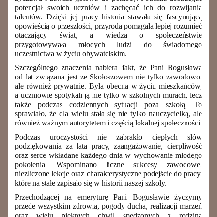
potencjał swoich uczniów i zachęcać ich do rozwijania
talentów. Dzięki jej pracy historia stawała się fascynującą
opowieścią o przeszłości, przyroda pomagała lepiej rozumieć
otaczający świat, a wiedza o społeczeństwie
przygotowywała młodych ludzi do świadomego
uczestnictwa w życiu obywatelskim.
Szczególnego znaczenia nabiera fakt, że Pani Bogusława
od lat związana jest ze Skołoszowem nie tylko zawodowo,
ale również prywatnie. Była obecna w życiu mieszkańców,
a uczniowie spotykali ją nie tylko w szkolnych murach, lecz
także podczas codziennych sytuacji poza szkołą. To
sprawiało, że dla wielu stała się nie tylko nauczycielką, ale
również ważnym autorytetem i częścią lokalnej społeczności.
Podczas uroczystości nie zabrakło ciepłych słów
podziękowania za lata pracy, zaangażowanie, cierpliwość
oraz serce wkładane każdego dnia w wychowanie młodego
pokolenia. Wspominano liczne sukcesy zawodowe,
niezliczone lekcje oraz charakterystyczne podejście do pracy,
które na stałe zapisało się w historii naszej szkoły.
Przechodzącej na emeryturę Pani Bogusławie życzymy
przede wszystkim zdrowia, pogody ducha, realizacji marzeń
oraz wielu pięknych chwil spędzonych z rodziną