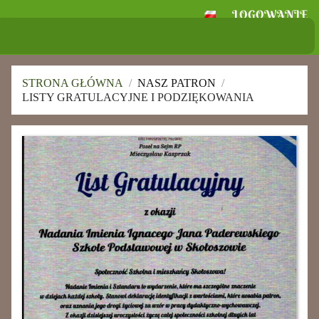
LOGOWANIE
Szkoła Podstawowa
im. Ignacego Jana Paderewskiego w
Skołoszowie
STRONA GŁÓWNA
/
NASZ PATRON
/
LISTY GRATULACYJNE I PODZIĘKOWANIA
Listy
gratulacyjne
i
podziękowania