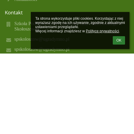
Kontakt
Ta strona wykorzystuje pliki cookies. Korzystając z niej 
wyrażasz zgodę na ich używanie, zgodnie z aktualnymi 
Szkoła Podstawowa im. Ignacego Jana Paderewskiego w
ustawieniami przeglądarki.

Skołoszowie
Więcej informacji znajdziesz w 
Polityce prywatności
.
spskoloszow@ugradymno.pl
OK
spskoloszow@ugradymno.pl
16 628 10 78;
668 398 334
e-mail: spskoloszow@ugradymno.pl
ul. Franciszkańska 53
37-550 Skołoszów
37-550 Skołoszów
Poland
Logowanie
Nazwa użytkownika: