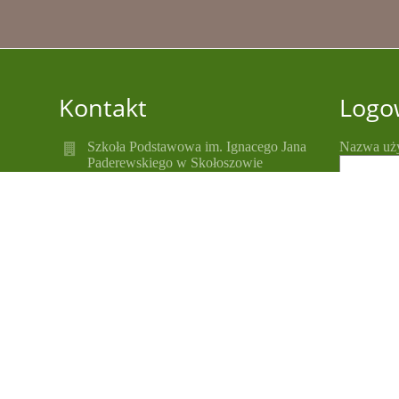
Kontakt
Logo
Szkoła Podstawowa im. Ignacego Jana
Nazwa uż
Paderewskiego w Skołoszowie
spskoloszow@ugradymno.pl
Hasło:
spskoloszow@ugradymno.pl
16 628 10 78;
668 398 334
e-mail: spskoloszow@ugradymno.pl
Zapomniał
ul. Franciszkańska 53
37-550 Skołoszów
37-550 Skołoszów
Poland