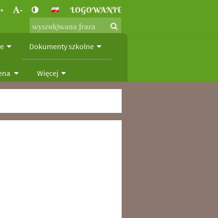
+
-
LOGOWANIE
ie
Dokumenty szkolne
iena
Więcej