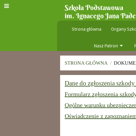
Szkoła Podstawowa
im. Ignacego Jana Pade
Strona główna
Organy Szko
Nasz Patron
STRONA GŁÓWNA
/
DOKUME
Ubezpieczenie
Dane do zgłoszenia szkod
Formularz zgłoszenia szko
Ogólne warunku ubezpieczen
Oświadczenie z zapoznanie