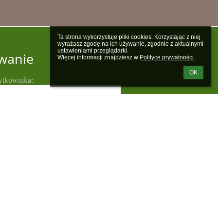
Ta strona wykorzystuje pliki cookies. Korzystając z niej 
wyrażasz zgodę na ich używanie, zgodnie z aktualnymi 
ustawieniami przeglądarki.

wanie
Więcej informacji znajdziesz w 
Polityce prywatności
.
OK
ytkownika:
em loginu lub hasła