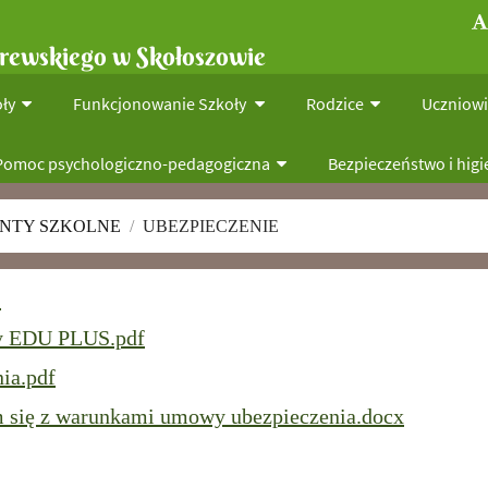
rewskiego w Skołoszowie
ły
Funkcjonowanie Szkoły
Rodzice
Uczniow
Pomoc psychologiczno-pedagogiczna
Bezpieczeństwo i hig
NTY SZKOLNE
/
UBEZPIECZENIE
y
dy EDU PLUS.pdf
ia.pdf
m się z warunkami umowy ubezpieczenia.docx