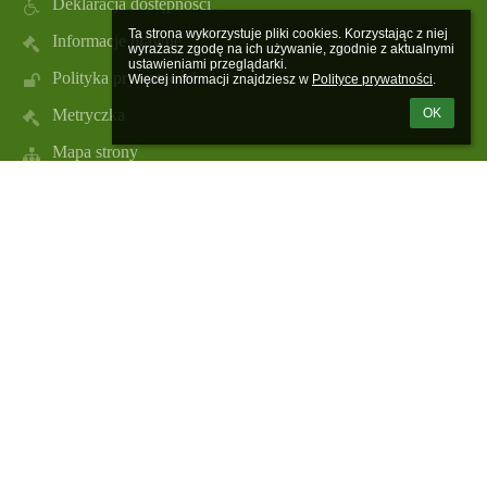
Deklaracja dostępności
Ta strona wykorzystuje pliki cookies. Korzystając z niej 
Informacje prawne
wyrażasz zgodę na ich używanie, zgodnie z aktualnymi 
ustawieniami przeglądarki.

Polityka prywatności
Więcej informacji znajdziesz w 
Polityce prywatności
.
Metryczka
OK
Mapa strony
O nas
Kontakt
Aktualności
Kontakt
Szkoła Podstawowa im. Ignacego Jana Paderewskiego w
Skołoszowie
spskoloszow@ugradymno.pl
spskoloszow@ugradymno.pl
16 628 10 78;