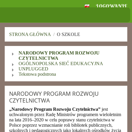
LOGOWANIE
Szkoła Podstawowa
im. Ignacego Jana Paderewskiego w
Skołoszowie
STRONA GŁÓWNA
/
O SZKOLE
O
NARODOWY PROGRAM ROZWOJU
szkole
CZYTELNICTWA
OGÓLNOPOLSKA SIEĆ EDUKACYJNA
UNPLUGGED
Tekstowa podstrona
NARODOWY PROGRAM ROZWOJU
CZYTELNICTWA
„Narodowy Program Rozwoju Czytelnictwa”
jest
uchwalonym przez Radę Ministrów programem wieloletnim
na lata 2016–2020 w celu poprawy stanu czytelnictwa w
Polsce poprzez wzmacnianie roli bibliotek publicznych,
szkolnych i pedagogicznych jako lokalnych ośrodków życia