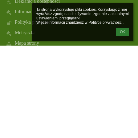
Deklaracja dostępności
Ta strona wykorzystuje pliki cookies. Korzystając z niej 
Informacje prawne
wyrażasz zgodę na ich używanie, zgodnie z aktualnymi 
ustawieniami przeglądarki.

Polityka prywatności
Więcej informacji znajdziesz w 
Polityce prywatności
.
Metryczka
OK
Mapa strony
O nas
Kontakt
Aktualności
Kontakt
Szkoła Podstawowa im. Ignacego Jana Paderewskiego w
Skołoszowie
spskoloszow@ugradymno.pl
spskoloszow@ugradymno.pl
16 628 10 78;