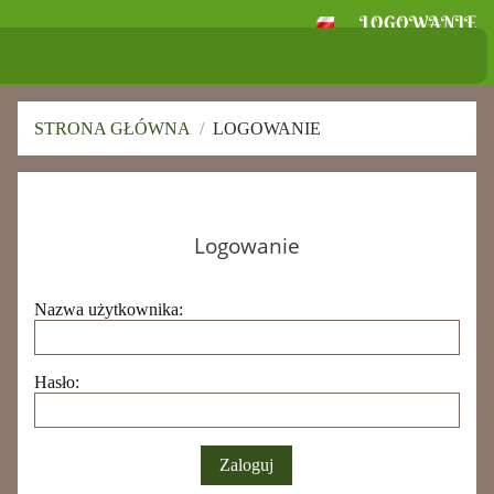
LOGOWANIE
Szkoła Podstawowa
im. Ignacego Jana Paderewskiego w
Skołoszowie
STRONA GŁÓWNA
/
LOGOWANIE
Logowanie
Logowanie
Nazwa użytkownika:
Hasło: