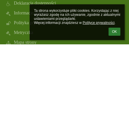
Deklaracja dostępności
Ta strona wykorzystuje pliki cookies. Korzystając z niej 
Informacje prawne
wyrażasz zgodę na ich używanie, zgodnie z aktualnymi 
ustawieniami przeglądarki.

Polityka prywatności
Więcej informacji znajdziesz w 
Polityce prywatności
.
OK
Metryczka
Mapa strony
O nas
Kontakt
Aktualności
Kontakt
Szkoła Podstawowa im. Ignacego Jana Paderewskiego w
Skołoszowie
spskoloszow@ugradymno.pl
spskoloszow@ugradymno.pl