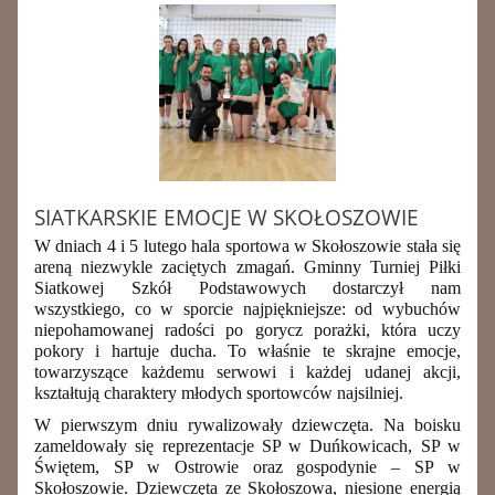
SIATKARSKIE EMOCJE W SKOŁOSZOWIE
W dniach 4 i 5 lutego hala sportowa w Skołoszowie stała się
areną niezwykle zaciętych zmagań. Gminny Turniej Piłki
Siatkowej Szkół Podstawowych dostarczył nam
wszystkiego, co w sporcie najpiękniejsze: od wybuchów
niepohamowanej radości po gorycz porażki, która uczy
pokory i hartuje ducha. To właśnie te skrajne emocje,
towarzyszące każdemu serwowi i każdej udanej akcji,
kształtują charaktery młodych sportowców najsilniej.
W pierwszym dniu rywalizowały dziewczęta. Na boisku
zameldowały się reprezentacje SP w Duńkowicach, SP w
Świętem, SP w Ostrowie oraz gospodynie – SP w
Skołoszowie. Dziewczęta ze Skołoszowa, niesione energią