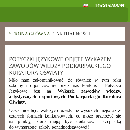
LOGOWANIE
Szkoła Podstawowa
im. Ignacego Jana Paderewskiego w
Skołoszowie
STRONA GŁÓWNA
/
AKTUALNOŚCI
Aktualności
POTYCZKI JĘZYKOWE OBJĘTE WYKAZEM
ZAWODÓW WIEDZY PODKARPACKIEGO
KURATORA OŚWIATY!
Miło nam zakomunikować, że również w tym roku
szkolnym organizowany przez nas konkurs - Potyczki
Językowe jest na
Wykazie zawodów wiedzy,
artystycznych i sportowych Podkarpackiego Kuratora
Oświaty.
Uczestnicy będą walczyć o uzyskanie wysokich miejsc aż w
czterech formach konkursowych, co może przełożyć się
na punkty, które mogą być dodatkową przepustką
do wymarzonej szkoły ponadpodstawowej!