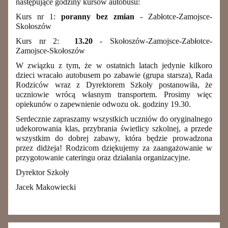
następujące godziny kursów autobusu:
Kurs nr 1:
poranny bez zmian
- Zabłotce-Zamojsce-
Skołoszów
Kurs nr 2:
13.20
- Skołoszów-Zamojsce-Zabłotce-
Zamojsce-Skołoszów
W związku z tym, że w ostatnich latach jedynie kilkoro
dzieci wracało autobusem po zabawie (grupa starsza), Rada
Rodziców wraz z Dyrektorem Szkoły postanowiła, że
uczniowie wrócą własnym transportem. Prosimy więc
opiekunów o zapewnienie odwozu ok. godziny 19.30.
Serdecznie zapraszamy wszystkich uczniów do oryginalnego
udekorowania klas, przybrania świetlicy szkolnej, a przede
wszystkim do dobrej zabawy, która będzie prowadzona
przez didżeja! Rodzicom dziękujemy za zaangażowanie w
przygotowanie cateringu oraz działania organizacyjne.
Dyrektor Szkoły
Jacek Makowiecki