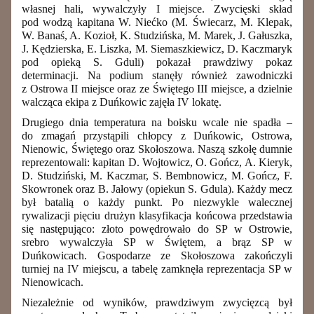
własnej hali, wywalczyły I miejsce. Zwycięski skład
pod wodzą kapitana W. Niećko (M. Świecarz, M. Klepak,
W. Banaś, A. Kozioł, K. Studzińska, M. Marek, J. Gałuszka,
J. Kędzierska, E. Liszka, M. Siemaszkiewicz, D. Kaczmaryk
pod opieką S. Gduli) pokazał prawdziwy pokaz
determinacji. Na podium stanęły również zawodniczki
z Ostrowa II miejsce oraz ze Świętego III miejsce, a dzielnie
walcząca ekipa z Duńkowic zajęła IV lokatę.
Drugiego dnia temperatura na boisku wcale nie spadła –
do zmagań przystąpili chłopcy z Duńkowic, Ostrowa,
Nienowic, Świętego oraz Skołoszowa. Naszą szkołę dumnie
reprezentowali: kapitan D. Wojtowicz, O. Gończ, A. Kieryk,
D. Studziński, M. Kaczmar, S. Bembnowicz, M. Gończ, F.
Skowronek oraz B. Jałowy (opiekun S. Gdula). Każdy mecz
był batalią o każdy punkt. Po niezwykle walecznej
rywalizacji pięciu drużyn klasyfikacja końcowa przedstawia
się następująco: złoto powędrowało do SP w Ostrowie,
srebro wywalczyła SP w Świętem, a brąz SP w
Duńkowicach. Gospodarze ze Skołoszowa zakończyli
turniej na IV miejscu, a tabelę zamknęła reprezentacja SP w
Nienowicach.
Niezależnie od wyników, prawdziwym zwycięzcą był