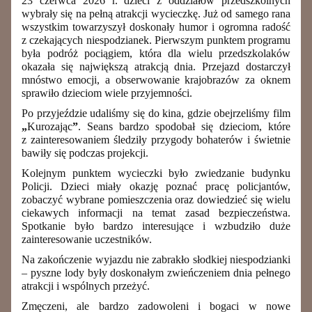
23 czerwca 2026 r. dzieci z oddziałów przedszkolnych
wybrały się na pełną atrakcji wycieczkę. Już od samego rana
wszystkim towarzyszył doskonały humor i ogromna radość
z czekających niespodzianek. Pierwszym punktem programu
była podróż pociągiem, która dla wielu przedszkolaków
okazała się największą atrakcją dnia. Przejazd dostarczył
mnóstwo emocji, a obserwowanie krajobrazów za oknem
sprawiło dzieciom wiele przyjemności.
Po przyjeździe udaliśmy się do kina, gdzie obejrzeliśmy film
„
Kurozając
”
. Seans bardzo spodobał się dzieciom, które
z zainteresowaniem śledziły przygody bohaterów i świetnie
bawiły się podczas projekcji.
Kolejnym punktem wycieczki było zwiedzanie budynku
Policji. Dzieci miały okazję poznać pracę policjantów,
zobaczyć wybrane pomieszczenia oraz dowiedzieć się wielu
ciekawych informacji na temat zasad bezpieczeństwa.
Spotkanie było bardzo interesujące i wzbudziło duże
zainteresowanie uczestników.
Na zakończenie wyjazdu nie zabrakło słodkiej niespodzianki
– pyszne lody były doskonałym zwieńczeniem dnia pełnego
atrakcji i wspólnych przeżyć.
Zmęczeni, ale bardzo zadowoleni i bogaci w nowe