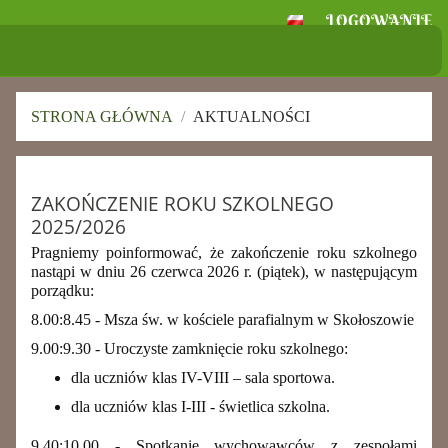
LOGOWANIE
Szkoła Podstawowa
im. Ignacego Jana Paderewskiego w
Skołoszowie
STRONA GŁÓWNA
/
AKTUALNOŚCI
Aktualności
ZAKOŃCZENIE ROKU SZKOLNEGO
2025/2026
Pragniemy poinformować, że zakończenie roku szkolnego
nastąpi w dniu 26 czerwca 2026 r. (piątek), w następującym
porządku:
8.00:8.45 - Msza św. w kościele parafialnym w Skołoszowie
9.00:9.30 - Uroczyste zamknięcie roku szkolnego:
dla uczniów klas IV-VIII – sala sportowa.
dla uczniów klas I-III - świetlica szkolna.
9.40:10.00 - Spotkanie wychowawców z zespołami