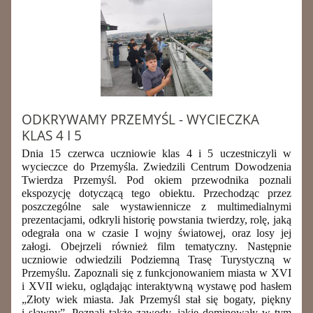
ODKRYWAMY PRZEMYŚL - WYCIECZKA
KLAS 4 I 5
Dnia 15 czerwca uczniowie klas 4 i 5 uczestniczyli w
wycieczce do Przemyśla. Zwiedzili Centrum Dowodzenia
Twierdza Przemyśl. Pod okiem przewodnika poznali
ekspozycję dotyczącą tego obiektu. Przechodząc przez
poszczególne sale wystawiennicze z multimedialnymi
prezentacjami, odkryli historię powstania twierdzy, rolę, jaką
odegrała ona w czasie I wojny światowej, oraz losy jej
załogi. Obejrzeli również film tematyczny. Następnie
uczniowie odwiedzili Podziemną Trasę Turystyczną w
Przemyślu. Zapoznali się z funkcjonowaniem miasta w XVI
i XVII wieku, oglądając interaktywną wystawę pod hasłem
„Złoty wiek miasta. Jak Przemyśl stał się bogaty, piękny
i sławny”. Poznali także zawody, jakie dominowały w tym