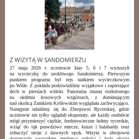
Z WIZYTĄ W SANDOMIERZU
27 maja 2026 r. uczniowie klas 5, 6 i 7 wyruszyli
na wycieczkę do urokliwego Sandomierza. Pierwszym
punktem programu był rejs statkiem wycieczkowym
po Wiśle
. Z pokładu podziwialiśmy wyjątkowe i zapierające
dech w piersiach widoki. Panorama miasta rozłożonego
na siedmiu lessowych wzgórzach, z dominującym
nad okolicą Zamkiem Królewskim wyglądała zachwycająco.
Następnie udaliśmy się do
Zbrojowni Rycerskiej
, gdzie
uczniowie nie tylko oglądali eksponaty, ale każdy osobiście
mógł przymierzyć ciężkie, średniowieczne hełmy rycerskie,
wziąć do rąk prawdziwe miecze, kusze i halabardy oraz
zobaczyć stroje z dawnych epok. Wizyta w zbrojowni
dostarczyła wszystkim mnóstwa radości i była okazją