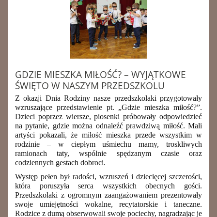
GDZIE MIESZKA MIŁOŚĆ? – WYJĄTKOWE
ŚWIĘTO W NASZYM PRZEDSZKOLU
Z okazji Dnia Rodziny nasze przedszkolaki przygotowały
wzruszające przedstawienie pt. „Gdzie mieszka miłość?”.
Dzieci poprzez wiersze, piosenki próbowały odpowiedzieć
na pytanie, gdzie można odnaleźć prawdziwą miłość. Mali
artyści pokazali, że miłość mieszka przede wszystkim w
rodzinie – w ciepłym uśmiechu mamy, troskliwych
ramionach taty, wspólnie spędzanym czasie oraz
codziennych gestach dobroci.
Występ pełen był radości, wzruszeń i dziecięcej szczerości,
która poruszyła serca wszystkich obecnych gości.
Przedszkolaki z ogromnym zaangażowaniem prezentowały
swoje umiejętności wokalne, recytatorskie i taneczne.
Rodzice z dumą obserwowali swoje pociechy, nagradzając je