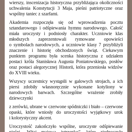
wierszy, inscenizacja historyczna przybliżająca okoliczności
uchwalenia Konstytucji 3 Maja, pieśni patriotyczne oraz
wspólny taniec z szarfami.
Akademia rozpoczęła się od wprowadzenia pocztu
sztandarowego i odśpiewania hymnu narodowego. Całość
miała uroczysty i podniosły charakter. Uczniowie klas
młodszych zaprezentowali rymowane opowieści
o symbolach narodowych, a uczniowie klasy 7 przybliżyli
znaczenie i historię obchodzonych świąt. Ciekawym
punktem programu była scenka historyczna z udziałem
postaci króla Stanisława Augusta Poniatowskiego, posłów
oraz postaci alegorycznej Historii, która przeniosła widzów
do XVIII wieku.
Wszyscy uczestnicy wystąpili w galowych strojach, a ich
piersi zdobiły własnoręcznie wykonane kotyliony w
narodowych barwach. Szczególne wrażenie zrobiły
dziewczynki
z zerówki, ubrane w czerwone spódniczki i biało – czerwone
opaski, które wniosły do uroczystości wyjątkowy urok
i kolorystyczny akcent.
Uroczystość zakończyło wspólne, uroczyste odśpiewanie
pieśni „Witaj majowa jutrzenko”, które zjednoczyło