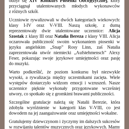
odbył się
XIV Konkurs Piosenki Obcojęzycznej
, który
przyciągnął utalentowanych młodych wykonawców
z różnych szkół.
Uczniowie rywalizowali w dwóch kategoriach wiekowych:
klasy I-IV oraz V-VIII. Naszą szkołę, z dumą
reprezentowały dwie utalentowane uczennice:
Alicja
Szostak
z klasy III oraz
Natalia Bereza
z klasy VIII. Alicja
oczarowała publiczność swoim wykonaniem piosenki w
języku angielskim „Snap” Rosy Linn, zaś Natalia
zaprezentowała utwór niemiecki „Aufstehmensch” Alexy
Feser, pokazując swoje językowe umiejętności oraz pasję
do muzyki.
Warto podkreślić, że poziom konkursu był niezwykle
wysoki, a rywalizacja między uczestnikami zacięta. Wiele
występów dostarczyło widzom emocji i wzruszeń. Nasze
uczennice pięknie wykonały przygotowane wcześniej
utwory, co spotkało się z gromkimi brawami publiczności.
Szczególne gratulacje należą się Natalii Berezie, która
zdobyła wyróżnienie w kategorii klas V-VIII, co jest
dowodem na jej zaangażowanie oraz umiejętności wokalne.
Gratulujemy dziewczynom i życzymy im dalszych sukcesów
w rozwijaniu talentów muzycznych oraz językowych. Mamy