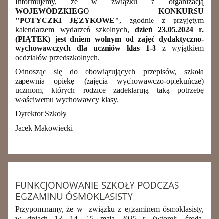
Informujemy, że w związku z organizacją
WOJEWÓDZKIEGO KONKURSU
"POTYCZKI JĘZYKOWE"
, zgodnie z przyjętym
kalendarzem wydarzeń szkolnych,
dzień 23.05.2024 r.
(PIĄTEK)
jest dniem wolnym od zajęć dydaktyczno-
wychowawczych dla uczniów klas 1-8
z wyjątkiem
oddziałów przedszkolnych.
Odnosząc się do obowiązujących przepisów, szkoła
zapewnia opiekę (zajęcia wychowawczo-opiekuńcze)
uczniom, których rodzice zadeklarują taką potrzebę
właściwemu wychowawcy klasy.
Dyrektor Szkoły
Jacek Makowiecki
FUNKCJONOWANIE SZKOŁY PODCZAS
EGZAMINU ÓSMOKLASISTY
Przypominamy, że w związku z egzaminem ósmoklasisty,
w dniach 13, 14, 15 maja 2025 r. (wtorek, środa,