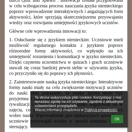
durch Quiz und Spielen”. Innowacja została przygotowana
w celu wzbogacenia procesu nauczania języka niemieckiego
poprzez wprowadzenie interaktywnych i angażujących form
aktywności, które sprzyjają skuteczniejszemu przyswajaniu
wiedzy oraz rozwijaniu umiejętności językowych uczniów.
Główne cele wprowadzenia innowacji to:
1. Osłuchanie się z językiem niemieckim: Uczniowie mieli
możliwość regularnego kontaktu z językiem poprzez
różnorodne formy aktywności, co wpłynęło na ich
umiejętność rozumienia i komunikacji w języku niemieckim.
Dzięki częstemu uczestnictwu w quizach i grach uczniowie
stawali się coraz bardziej pewni siebie w używaniu języka,
co przyczyniło się do poprawy ich płynności.
2. Zainteresowanie nauką języka niemieckiego: Interaktywne
formy nauki miały na celu zwiększenie motywacji uczniów
do nauki oraz pokazanie, że nauka języka może być
Ta strona wykorzystuje pliki cookies. Korzystając z niej 
przyjemna i angażująca. Dzięki wykorzystaniu elementów
wyrażasz zgodę na ich używanie, zgodnie z aktualnymi 
rywalizacji i zabawy, uczniowie chętniej angażowali się w
ustawieniami przeglądarki.

zajęcia, co pozytywnie przekładało się na ich postawy
Więcej informacji znajdziesz w 
Polityce prywatności
.
wobec nauki. Wprowadzenie gier edukacyjnych sprawiło, że
OK
uczniowie przyswajali wiedzę w sposób naturalny i mniej
stresujący.