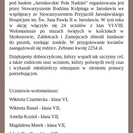
pod hasłem „Jarosławskie Pola Nadziei” organizowana jest
przez Stowarzyszenie Rodzina Kolpinga w Jarosławiu we
współpracy ze Stowarzyszeniem Przyjaciół Jarosławskiego
Hospicjum im. Św. Jana Pawła II w Jarosławiu. W
tym roku
w akcję włączyło się 24 uczniów z klas VI-VIII.
Wolontariusze
po mszach świętych w kościołach w
Skołoszowie
,
Zabłotcach
i Zamojscach
zbierali fundusze
do puszek, rozdając
żonkile
.
W przygotowanie kwiatów
zaangażowali się rodzice.
Zebrano kwotę
2254
zł.
Dziękujemy dobroczyńcom, którzy wsparli tak szczytny cel,
a także
rodzicom oraz
uczniom, którzy poświęcili swój czas
i wykazali młodzieńczy entuzjazm
w niesieniu pomocy
potrzebującym
.
Uczniowie-wolontariusze:
Wiktoria Czarniecka - klasa VI,
Wiktoria Banaś - klasa VII,
Amelia Kozioł - klasa VII,
Magdalena Marek - klasa VII,