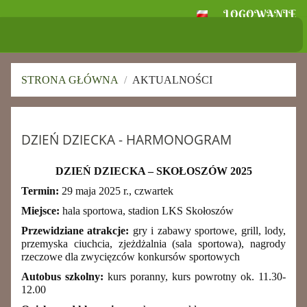
LOGOWANIE
Szkoła Podstawowa
im. Ignacego Jana Paderewskiego w
Skołoszowie
STRONA GŁÓWNA
/
AKTUALNOŚCI
Aktualności
DZIEŃ DZIECKA - HARMONOGRAM
DZIEŃ DZIECKA – SKOŁOSZÓW 2025
Termin:
29 maja 2025 r., czwartek
Miejsce:
hala sportowa, stadion LKS Skołoszów
Przewidziane atrakcje:
gry i zabawy sportowe, grill, lody,
przemyska ciuchcia, zjeżdżalnia (sala sportowa), nagrody
rzeczowe dla zwycięzców konkursów sportowych
Autobus szkolny:
kurs poranny, kurs powrotny ok. 11.30-
12.00