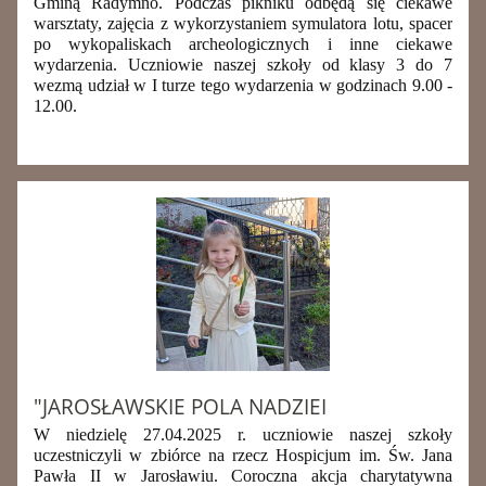
Gminą Radymno. Podczas pikniku
odbędą się ciekawe
warsztaty, zajęcia z wykorzystaniem symulatora lotu,
spacer
po wykopaliskach archeologicznych i inne ciekawe
wydarzenia. Uczniowie naszej szkoły od klasy 3 do 7
wezmą udział w I turze tego wydarzenia w godzinach 9.00 -
12.00.
"JAROSŁAWSKIE POLA NADZIEI
W niedzielę 2
7
.04.202
5
r. uczniowie naszej szkoły
uczestniczyli w zbiórce na rzecz Hospicjum im. Św. Jana
Pawła II w Jarosławiu. Coroczna akcja charytatywna