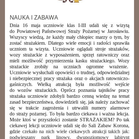
NAUKA I ZABAWA
Dnia 16 maja uczniowie klas I-III udali się z wizytą
do Powiatowej Państwowej Straży Pożarnej w Jarosławiu.
Wszyscy wiedzą, że każdy mały chłopiec marzy o tym, by
zostać strażakiem. Dlatego wiele emocji i radości sprawiła
uczniom ta wizyta. Uczniowie oglądali stroje strażaków,
wozy strażackie z wyposażeniem, sprzęt ratowniczy oraz
mieli możliwość przymierzenia kasku strażackiego. Wozy
strażackie zrobiły na uczniach ogromne wrażenie.
Uczniowie wysłuchali opowieści o trudnej, odpowiedzialnej
i niebezpiecznej pracy strażaka oraz o akcjach ratowniczo-
gaśniczych. Wielką atrakcją była możliwość wejście
do wozów strażackich. Oprócz poznania tajników pracy
strażaka uczniowie zdobyli bardzo cenną wiedzę na temat
zasad bezpieczeństwa, dowiedzieli się, jak należy zachować
się w trakcie zagrożenia i utrwalili numery alarmowe
do straży pożarnej. To była bardzo ciekawa i ważna lekcja.
Może ktoś w przyszłości zostanie STRAŻAKIEM? Po tak
ciekawej lekcji uczniowie udali się do Sali Zabaw Korona,
gdzie
czekało na nich wiele ciekawych atrakcji takich jak:
podwieszany park linowy, dwupoziomowy labirynt