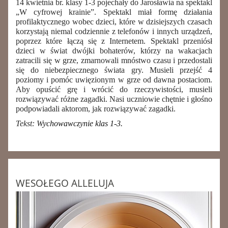
14 kwietnia br. klasy 1-3 pojechały do Jarosławia na spektakl
„W cyfrowej krainie”. Spektakl miał formę działania
profilaktycznego wobec dzieci, które w dzisiejszych czasach
korzystają niemal codziennie z telefonów i innych urządzeń,
poprzez które łączą się z Internetem. Spektakl przeniósł
dzieci w świat dwójki bohaterów, którzy na wakacjach
zatracili się w grze, zmarnowali mnóstwo czasu i przedostali
się do niebezpiecznego świata gry. Musieli przejść 4
poziomy i pomóc uwięzionym w grze od dawna postaciom.
Aby opuścić grę i wrócić do rzeczywistości, musieli
rozwiązywać różne zagadki. Nasi uczniowie chętnie i głośno
podpowiadali aktorom, jak rozwiązywać zagadki.
Tekst: W
ychowawczynie klas 1-3.
WESOŁEGO ALLELUJA