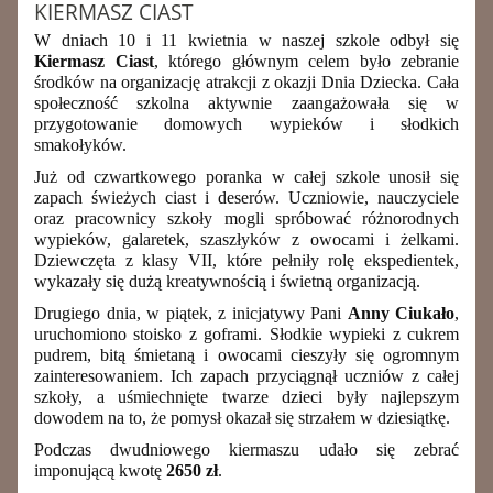
KIERMASZ CIAST
W dniach 10 i 11 kwietnia w naszej szkole odbył się
Kiermasz Ciast
, którego głównym celem było zebranie
środków na organizację atrakcji z okazji Dnia Dziecka. Cała
społeczność szkolna aktywnie zaangażowała się w
przygotowanie domowych wypieków i słodkich
smakołyków.
Już od czwartkowego poranka w całej szkole unosił się
zapach świeżych ciast i deserów. Uczniowie, nauczyciele
oraz pracownicy szkoły mogli spróbować różnorodnych
wypieków, galaretek, szaszłyków z owocami i żelkami.
Dziewczęta z klasy VII, które pełniły rolę ekspedientek,
wykazały się dużą kreatywnością i świetną organizacją.
Drugiego dnia, w piątek, z inicjatywy Pani
Anny Ciukało
,
uruchomiono stoisko z goframi. Słodkie wypieki z cukrem
pudrem, bitą śmietaną i owocami cieszyły się ogromnym
zainteresowaniem. Ich zapach przyciągnął uczniów z całej
szkoły, a uśmiechnięte twarze dzieci były najlepszym
dowodem na to, że pomysł okazał się strzałem w dziesiątkę.
Podczas dwudniowego kiermaszu udało się zebrać
imponującą kwotę
2650 zł
.