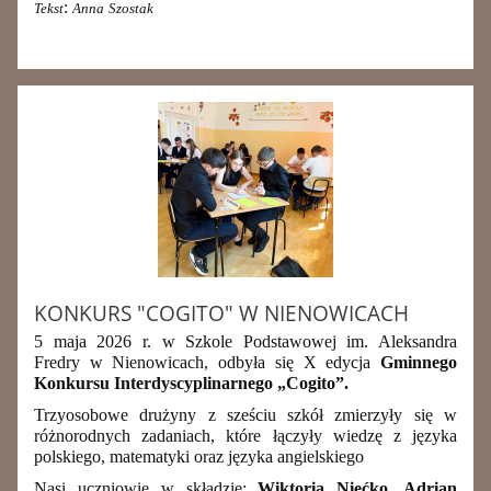
:
Tekst
Anna
Szostak
KONKURS "COGITO" W NIENOWICACH
5 maja 2026 r. w Szkole Podstawowej im. Aleksandra
Fredry w Nienowicach, odbyła się X edycja
Gminnego
Konkursu Interdyscyplinarnego „Cogito”.
Trzyosobowe drużyny z sześciu szkół zmierzyły się w
różnorodnych zadaniach, które łączyły wiedzę z języka
polskiego, matematyki oraz języka angielskiego
Nasi uczniowie w składzie:
Wiktoria Niećko, Adrian