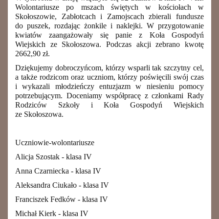
Wolontariusze
po mszach świętych w kościołach w
Skołoszowie
,
Zabłotcach
i Zamojscach
zbierali fundusze
do puszek, rozdając
żonkile i naklejki
.
W przygotowanie
kwiatów zaangażowały się panie z Koła Gospodyń
W
iejskich ze Skołoszo
w
a.
Podczas akcji z
ebrano kwotę
2662,90
zł.
Dziękujemy dobroczyńcom, którzy wsparli tak szczytny cel,
a także
rodzicom oraz
uczniom, którzy poświęcili swój czas
i wykazali młodzieńczy entuzjazm
w niesieniu pomocy
potrzebującym
.
Doceniamy współpracę z członkami Rady
Rodziców Szkoły i Koła Gospodyń
W
iejskich
ze Skołoszo
w
a.
Uczniowie-wolontariusze
Alicja Szostak - klasa IV
Anna Czarniecka - klasa IV
Aleksandra Ciukało - klasa IV
Franciszek Fedków - klasa IV
Michał Kierk - klasa IV