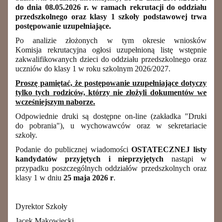
do dnia 08.05.2026 r. w ramach rekrutacji do oddziału
przedszkolnego oraz klasy 1 szkoły podstawowej trwa
postępowanie uzupełniające.
Po analizie złożonych w tym okresie wniosków
Komisja rekrutacyjna ogłosi uzupełnioną listę wstępnie
zakwalifikowanych dzieci do oddziału przedszkolnego oraz
uczniów do klasy 1 w roku szkolnym 2026/2027.
Proszę pamiętać, że postępowanie uzupełniające dotyczy
tylko tych rodziców, którzy nie złożyli dokumentów we
wcześniejszym naborze.
Odpowiednie druki są dostępne on-line (zakładka "Druki
do pobrania"), u wychowawców oraz w sekretariacie
szkoły.
Podanie do publicznej wiadomości
OSTATECZNEJ
listy
kandydatów przyjętych i nieprzyjętych
nastąpi w
przypadku poszczególnych oddziałów przedszkolnych oraz
klasy 1 w dniu
25 maja 2026 r
.
Dyrektor Szkoły
Jacek Makowiecki