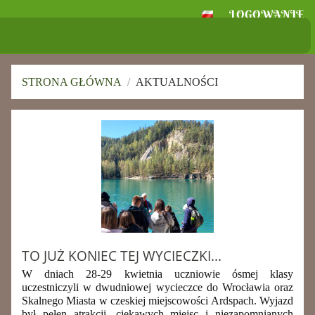
LOGOWANIE
Szkoła Podstawowa
im. Ignacego Jana Paderewskiego w
Skołoszowie
STRONA GŁÓWNA
/
AKTUALNOŚCI
Aktualności
TO JUŻ KONIEC TEJ WYCIECZKI...
W dniach 28-29 kwietnia uczniowie ósmej klasy
uczestniczyli w dwudniowej wycieczce do Wrocławia oraz
Skalnego Miasta w czeskiej miejscowości Ardspach. Wyjazd
był pełen atrakcji, ciekawych miejsc i niezapomnianych