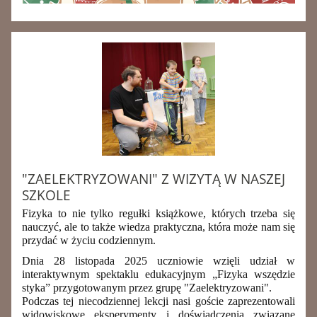
"ZAELEKTRYZOWANI" Z WIZYTĄ W NASZEJ
SZKOLE
F
izyka to nie tylko regułki książkowe, kt
órych trzeba się
nauczyć, ale to także wiedza praktyczna, która może nam się
przydać w życiu codziennym.
Dnia 28 listopada
2025
uczniowie wzięli udział w
interaktywnym spektaklu edukacyjnym „Fizyka wszędzie
styka” przygotowanym przez grupę "Zaelektryzowani".
Podczas tej niecodziennej lekcji nas
i
goś
cie
zaprezentowa
li
widowiskowe eksperymenty i doświadczenia związane