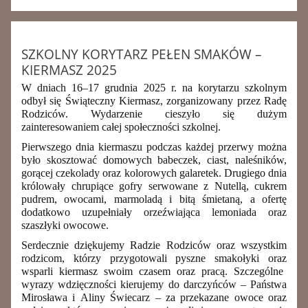
SZKOLNY KORYTARZ PEŁEN SMAKÓW –
KIERMASZ 2025
W dniach 16–17 grudnia
2025 r. na korytarzu szkolnym
odbył się
Świąteczny Kiermasz, zorganizowany przez Radę
Rodziców. Wydarzenie cieszyło się dużym
zainteresowaniem całej społeczności szkolnej.
Pierwszego dnia kiermaszu podczas każdej przerwy można
było skosztować domowych babeczek, ciast, naleśników,
gorącej czekolady oraz kolorowych galaretek. Drugiego dnia
królowały chrupiące gofry serwowane z Nutellą, cukrem
pudrem, owocami, marmoladą i bitą śmietaną, a ofertę
dodatkowo uzupełniały orzeźwiająca lemoniada oraz
szaszłyki owocowe.
Serdecznie dziękujemy Radzie Rodziców oraz wszystkim
rodzicom, którzy przygotowali pyszne smakołyki oraz
wsparli kiermasz swoim czasem oraz pracą. Szczególne
wyrazy wdzięczności kierujemy do darczyńców – Państwa
Mirosława i Aliny Świecarz – za przekazane owoce oraz