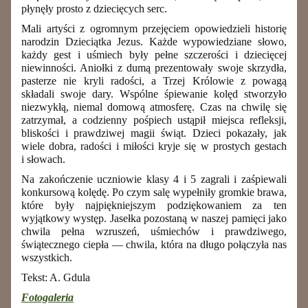
płynęły prosto z dziecięcych serc.
Mali artyści z ogromnym przejęciem opowiedzieli historię
narodzin Dzieciątka Jezus. Każde wypowiedziane słowo,
każdy gest i uśmiech były pełne szczerości i dziecięcej
niewinności. Aniołki z dumą prezentowały swoje skrzydła,
pasterze nie kryli radości, a Trzej Królowie z powagą
składali swoje dary. Wspólne śpiewanie kolęd stworzyło
niezwykłą, niemal domową atmosferę. Czas na chwilę się
zatrzymał, a codzienny pośpiech ustąpił miejsca refleksji,
bliskości i prawdziwej magii świąt. Dzieci pokazały, jak
wiele dobra, radości i miłości kryje się w prostych gestach
i słowach.
Na zakończenie uczniowie klasy 4 i 5 zagrali i zaśpiewali
konkursową kolędę. Po czym salę wypełniły gromkie brawa,
które były najpiękniejszym podziękowaniem za ten
wyjątkowy występ. Jasełka pozostaną w naszej pamięci jako
chwila pełna wzruszeń, uśmiechów i prawdziwego,
świątecznego ciepła — chwila, która na długo połączyła nas
wszystkich.
Tekst: A. Gdula
Fotogaleria