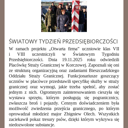
ŚWIATOWY TYDZIEŃ PRZEDSIĘBIORCZOŚCI
W ramach projektu „Otwarta firma” uczniowie klas VII
i VIII uczestniczyli w Światowym Tygodniu
Przedsiębiorczości. Dnia
19
.11.20
25
roku odwiedzili
Placówkę Straży Granicznej w Korczowej. Zapoznali się oni
ze strukturą organizacyjną oraz zadaniami Bieszczadzkiego
Oddziału Straży Granicznej.
Funkcjonariusze goszczący
uczniów w placówce przedstawili
specyfikę służby w straży
granicznej oraz wymogi, jakie trzeba spełnić, aby zostać
jednym z nich
.
Ogromnym zainteresowaniem cieszyła się
wystawa sprzętu
,
którym posługują się pogranicznicy,
zwłaszcza
broń i pojazdy.
Cennym doświadczeniem była
możliwość zwiedzenia przejścia granicznego
,
po którym
oprowadzał młodzież major Zbigniew Olech.
Wszystkich
zaciekawił pokaz tresury psów, dzięki którym wykrywa się
niedozwolone substancje
.