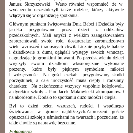
Janusz Skrzyszewski Warto również wspomnieć, że w
wydarzeniu uczestniczyli także rodzice, którzy aktywnie
włączyli się w organizację spotkania.
Głównym punktem świętowania Dnia Babci i Dziadka były
jasełka przygotowane przez dzieci z oddziałów
przedszkolnych. Mali artyści z wielkim zaangażowaniem
zaprezentowali swoje role, dostarczając zgromadzonym
wielu wzruszeń i radosnych chwil. Licznie przybyłe babcie
i dziadkowie z dumą oglądali występy swoich wnucząt,
nagradzając je gromkimi brawami. Po przedstawieniu dzieci
wręczyły swoim dziadkom własnoręcznie wykonane
prezenty, które były pięknym symbolem miłości
i wdzięczności. Na gości czekał przygotowany słodki
poczęstunek, a cała uroczystość miała ciepły i rodzinny
charakter. Na zakończenie wszyscy wspólnie kolędowali,
a dyrektor szkoły - Pan Jacek Makowiecki akompaniował
na akordeonie. Dodało to spotkaniu dużo radości i ciepła.
Był to dzień pełen wzruszeń, radości i wspólnego
świętowania w gronie najbliższych.Zaproszeni goście
opuszczali szkołę z uśmiechami na twarzach i poczuciem, że
takie chwile są naprawdę bezcenne.
Fotogaleria