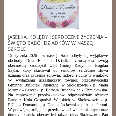
JASEŁKA, KOLĘDY I SERDECZNE ŻYCZENIA –
ŚWIĘTO BABĆ I DZIADKÓW W NASZEJ
SZKOLE
15 stycznia 2026 r. w naszej szkole odbyły się wyjątkowe
obchody Dnia Babci i Dziadka. Uroczystość swoją
obecnością zaszczycił wójt Gminy Radymno, Bogdan
Szylar, który skierował do seniorów serdeczne słowa
uznania oraz życzenia zdrowia, radości i dumy z wnuków.
W wydarzeniu uczestniczyły również przedstawicielki
Gminnej Biblioteki Publicznej w Skołoszowie - p. Marta
Mrozek - Gerczak, p. Barbara Brochowiec - Chmielowska.
Na zaproszenie przedszkolaków odpowiedziały również
Panie z Koła Gospodyń Wiejskich w Skołoszowie - p.
Elżbieta Domańska, p. Danuta Jackowska, p. Anna Jaromi.
W podwójnej roli, jako przedstawiciel władz lokalnych oraz
dumny dziadek, obecny był także sołtys Skołoszowa Pan