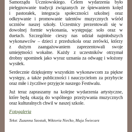
Samorządu Uczniowskiego.
Celem wydarzenia było
pielęgnowanie tradycji związanych ze śpiewaniem kolęd
i pastorałek, integracja społeczności szkolnej oraz
odkrywanie i promowanie talentów muzycznych wśród
uczniów naszej szkoły.
Uczestnicy prezentowali się w
dowolnej formie wykonania, występując solo oraz w
duetach. Szczególnie cieszy nas udział najmłodszych
wykonawców – dzieci z przedszkola oraz zerówki, którzy
z dużym zaangażowaniem zaprezentowali swoje
umiejętności wokalne.
Każdy z uczestników otrzymał
drobny upominek jako wyraz uznania za odwagę i włożony
wysiłek.
Serdecznie dziękujemy wszystkim wykonawcom za piękne
występy, a także publiczności i nauczycielom za przybycie
oraz miłe i życzliwe przyjęcie naszego Festiwalu.
Już teraz zapraszamy na kolejne wydarzenia artystyczne,
które będą okazją do wspólnego przeżywania muzycznych
oraz kulturalnych chwil w naszej szkole.
Fotogaleria
Tekst: Zuzanna Szostak, Wiktoria Niećko, Maja Świecarz