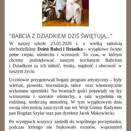
"BABCIA Z DZIADKIEM DZIŚ ŚWIĘTUJĄ..."
W naszej szkole 23.01.2026 r. z wielką radością
obchodziliśmy
Dzień Babci
i Dziadka
– wyjątkowe święto
pełne ciepła, uśmiechu i wzruszeń. To czas, w którym
chcemy podziękować naszym kochanym Babciom
i Dziadkom za ich miłość, troskę, mądrość i obecność w
naszym życiu.
Uczniowie przygotowali bogaty program artystyczny – były
wiersze, piosenki, inscenizacje, tańce oraz własnoręcznie
wykonane upominki. Na twarzach gości pojawiały się łzy
wzruszenia i szerokie uśmiechy, a sala wypełniła się
rodzinną, serdeczną atmosferą. W tym wyjątkowym dniu
swoją obecnością zaszczycili nas też Wójt Gminy Radymno
pan Bogdan Szylar oraz pan dyrektor Jacek Makowiecki.
Po występach wszyscy zasiedli do wspólnego poczęstunku,
podczas którego nie brakowało rozmów, wspomnień