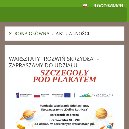
LOGOWANIE
Szkoła Podstawowa
im. Ignacego Jana Paderewskiego w
Skołoszowie
STRONA GŁÓWNA
/
AKTUALNOŚCI
Aktualności
WARSZTATY "ROZWIŃ SKRZYDŁA" -
ZAPRASZAMY DO UDZIAŁU
SZCZEGÓŁY
POD PLAKATEM