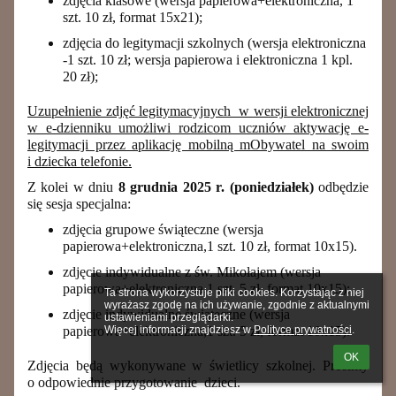
zdjęcia klasowe (wersja papierowa+elektroniczna, 1
szt. 10 zł, format 15x21);
zdjęcia do legitymacji szkolnych (wersja elektroniczna
-1 szt. 10 zł; wersja papierowa i elektroniczna 1 kpl.
20 zł);
Uzupełnienie zdjęć legitymacyjnych w wersji elektronicznej
w e-dzienniku umożliwi rodzicom uczniów aktywację e-
legitymacji przez aplikację mobilną mObywatel na swoim
i dziecka telefonie.
Z kolei w dniu
8 grudnia 2025 r. (poniedziałek)
odbędzie
się sesja specjalna:
zdjęcia grupowe świąteczne (wersja
papierowa+elektroniczna,1 szt. 10 zł, format 10x15).
zdjęcie indywidualne z św. Mikołajem (wersja
papierowa+elektroniczna,1 szt. 5 zł, format 10x15);
Ta strona wykorzystuje pliki cookies. Korzystając z niej 
wyrażasz zgodę na ich używanie, zgodnie z aktualnymi 
zdjęcie indywidualne świąteczne (wersja
ustawieniami przeglądarki.

Więcej informacji znajdziesz w 
Polityce prywatności
.
papierowa+elektroniczna,1 szt. 5 zł, format 10x15).
OK
Zdjęcia będą wykonywane w świetlicy szkolnej. Prosimy
o odpowiednie przygotowanie dzieci.