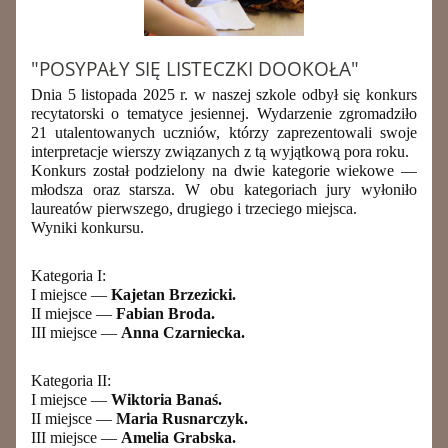
"POSYPAŁY SIĘ LISTECZKI DOOKOŁA"
Dnia 5 listopada 2025 r. w naszej szkole odbył się konkurs
recytatorski o tematyce jesiennej. Wydarzenie zgromadziło
21 utalentowanych uczniów, którzy zaprezentowali swoje
interpretacje wierszy związanych z tą wyjątkową pora roku.
Konkurs został podzielony na dwie kategorie wiekowe —
młodsza oraz starsza. W obu kategoriach jury wyłoniło
laureatów pierwszego, drugiego i trzeciego miejsca.
Wyniki konkursu.
Kategoria I:
I miejsce —
Kajetan Brzezicki.
II miejsce —
Fabian Broda.
III miejsce —
Anna Czarniecka.
Kategoria II:
I miejsce —
Wiktoria Banaś.
II miejsce —
Maria Rusnarczyk.
III miejsce —
Amelia Grabska.