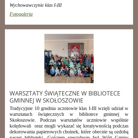
Wychowawczynie klas I-III
Fotogaleria
WARSZTATY ŚWIĄTECZNE W BIBLIOTECE
GMINNEJ W SKOŁOSZOWIE
Tradycyjnie 10 grudnia uczniowie klas I-III wzięli udział w
warsztatach świątecznych w bibliotece gminnej w
Skołoszowie. Podczas warsztatów uczniowie wspólnie
kolędowali oraz mogli wykazać się kreatywnością podczas
dekorowania papierowych choinek, które obecnie są ozdobą
naszej biblioteki. Gościem specjalnym był Wójt Gminy