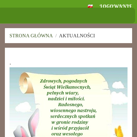
LOGOWANIE
Szkoła Podstawowa
im. Ignacego Jana Paderewskiego w
Skołoszowie
STRONA GŁÓWNA
/
AKTUALNOŚCI
Aktualności
.