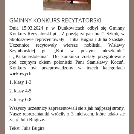
GMINNY KONKURS RECYTATORSKI
Dnia 15.03.2024 r. w Duńkowicach odbył się Gminny
Konkurs Recytatorski pt. ,,Z poezją za pan brat". Szkołę w
Skołoszowie reprezentowały - Julia Bugira i Julia Szostak.
Uczennice recytowały wiersze noblistki, Wisławy
Szymborskiej pt. ,,Kot w pustym mieszkaniu"
i ,,Kilkunastoletnia". Do konkursu zostały przygotowane
pod czujnym okiem polonistki Pani Stanisławy Kocuń.
Konkurs był przeprowadzony w trzech kategoriach
wiekowych:
1. klasy 1-3
2. klasy 4-5
3. klasy 6-8
Wszyscy uczestnicy zaprezentowali sie z jak najlpszej strony.
Nasze reprezentantki wr
ó
ciły z 3 miejscem, kt
ó
re udało sie
zająć Julii Bugirze.
Tekst: Julia Bugira