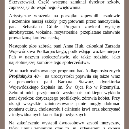
Skrzyszewski. Część wstępną zamknął dyrektor szkoły,
zapraszając do wspólnego świętowania.
Artystyczne wrażenia na początku zapewnili uczniowie
i uczennice naszej szkoły, przygotowani przez nauczyciela,
pana Sebastiana Gdulę. Program zawierał występy
akrobatyczne, wokalne, recytatorskie, przeplatane zabawnie
prowadzoną konferansjerką.
Następnie głos zabrała pani Anna Huk, członkini Zarządu
Województwa Podkarpackiego, podkreślając ważkie miejsce
Pań w naszym społeczeństwie, ale także rodzinie, jako
najistotniejszej komórce tego społeczeństwa.
W ramach realizowanego programu badań diagnostycznych
Profilaktyka 40+
na uroczystości pojawiła się także wraz
z personelem pani Barbara Stawarz, dyrektorka
Wojewódzkiego Szpitala im. Św. Ojca Pio w Przemyślu
.
Zebrani mieli przyjemność wysłuchać krótkiego wykładu
pani dyrektor, dotyczącego profilaktyki zdrowia kobiet. Przy
okazji wszystkie zainteresowane panie mogły dokonać
pomiaru cukru, cholesterolu i ciśnienia krwi oraz skorzystać
z indywidualnych konsultacji medycznych.
Na zakończenie wystąpił dwuosobowy zespół muzyczny,
który umilił zebranym czas m. in. szlagierami z okresu