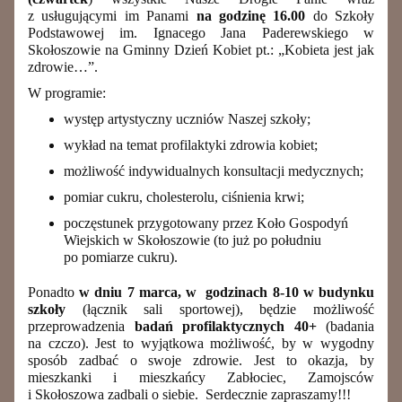
z usługującymi im Panami
na godzinę
16.00
do Szkoły
Podstawowej im. Ignacego Jana Paderewskiego w
Skołoszowie na Gminny Dzień Kobiet pt.: „Kobieta jest jak
zdrowie…”.
W programie:
występ artystyczny uczniów Naszej szkoły;
wykład na temat profilaktyki zdrowia kobiet;
możliwość indywidualnych konsultacji medycznych;
pomiar cukru, cholesterolu, ciśnienia krwi;
poczęstunek przygotowany przez Koło Gospodyń
Wiejskich w Skołoszowie (to już po południu
po pomiarze cukru).
Ponadto
w dniu 7 marca, w godzinach 8-10 w budynku
szkoły
(łącznik sali sportowej), będzie możliwość
przeprowadzenia
badań profilaktycznych 40+
(badania
na czczo). Jest to wyjątkowa możliwość, by w wygodny
sposób zadbać o swoje zdrowie. Jest to okazja, by
mieszkanki i mieszkańcy Zabłociec, Zamojsców
i Skołoszowa zadbali o siebie. Serdecznie zapraszamy!!!