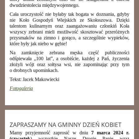
dwudziestolecia międzywojennego.
Cała uroczystość nie byłaby tak bogata w doznania, gdyby
nie Koło Gospodyń Wiejskich ze Skołoszowa. Dzięki
talentom kulinarnym oraz zaangażowaniu członkiń Koła
wszyscy zebrani mieli możliwość skosztować przeróżnych
przysmaków na zimno i gorąco, a szczególnie wypieków,
które były jak niebo w gębie!
Na zamknięcie zebrana męska część publiczności
odśpiewała „100 lat”, a osobiście, każdej z Pań, życzenia
złożyli wójt oraz sołtysa wsi, nie zapominając przy tym
o drobnych upominkach.
Tekst: Jacek Makowiecki
Fotogaleria
ZAPRASZAMY NA GMINNY DZIEŃ KOBIET
Mamy przyjemność zaprosić w dniu
7 marca 2024 r.
(czwartek
) wszystkie Nasze Drogie Panie wraz