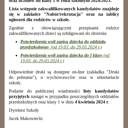
oraz uczniów do klasy 1 w roku szkolnym 2024/2025.
Lista wstępnie zakwalifikowanych kandydatów znajduje
się w zakładce "Nabór/rekrutacja" oraz na tablicy
ogłoszeń dla rodziców w szkole.
Zgodnie z obowiązującymi przepisami rodzice
zakwalifikowanych dzieci są zobligowani do złożenia:
Potwierdzenia woli zapisu dziecka do oddziału
przedszkolnego
(od 19.03. do 29.03.2024 r.)
Potwierdzenia woli zapisu dziecka do I klasy
(od
19.03. do 29.03.2024 r.)
Odpowiednie druki są dostępne on-line (zakładka "Druki
do pobrania"), u wychowawców oraz w sekretariacie
szkoły.
Podanie do publicznej wiadomości
listy kandydatów
przyjętych
nastąpi w przypadku poszczególnych oddziałów
przedszkolnych oraz klasy 1 w dniu
4 kwietnia 2024 r
.
Dyrektor Szkoły
Jacek Makowiecki